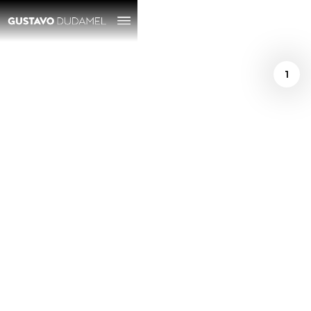
1
/
March 9, 2018
Gustavo Dudamel y
el debut de la
Filarmónica de Viena
en el Municipal: "Es
un honor estar en un