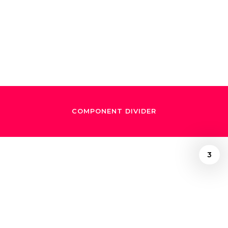
histórico para
Chile"
COMPONENT DIVIDER
3
/
March 9, 2018